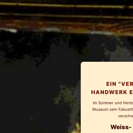
EIN "V
HANDWERK E
Im Sommer und Herb
Museum sein Fokusthe
versch
Weiss- 