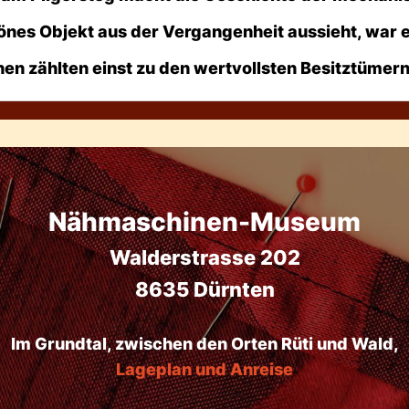
önes Objekt
aus der Vergangenheit
aussieht, war e
ne
n
zählte
n
einst zu den wertvollsten Besitztümern 
Nähmaschinen-Museum
Walderstrasse 202
8635 Dürnten
Im Grundtal, zwischen den Orten Rüti und Wald,
Lageplan und Anreise