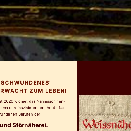
ERSCHWUNDENES"
RWACHT ZUM LEBEN!
st 2026 widmet das Nähmaschinen-
ma den faszinierenden, heute fast
wundenen Berufen der
und Störnäherei.